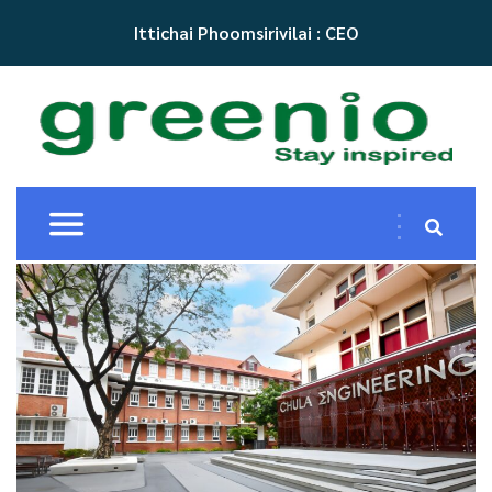
Ittichai Phoomsirivilai : CEO